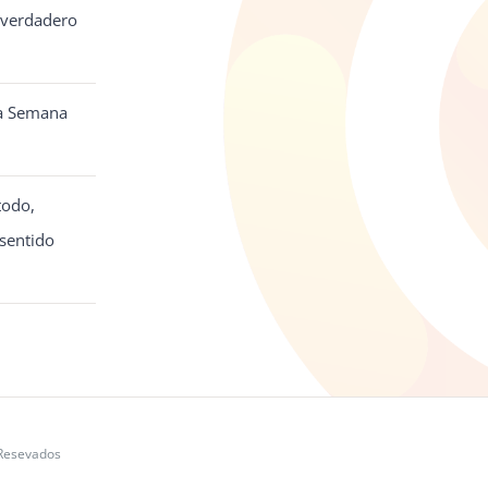
l verdadero
la Semana
todo,
sentido
Resevados