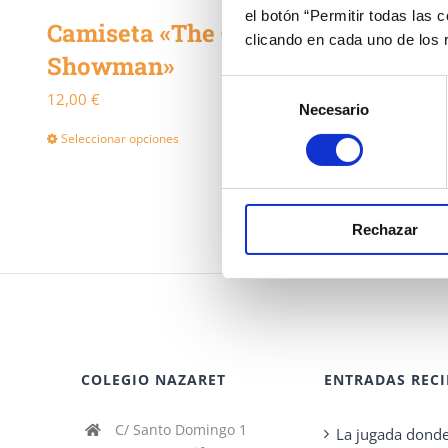
el botón “Permitir todas las 
Camiseta «The Greatest
clicando en cada uno de los
Showman»
Selección
12,00
€
Necesario
de
consentimiento
Seleccionar opciones
Detalles
Este
producto
tiene
Rechazar
múltiples
variantes.
Las
opciones
se
COLEGIO NAZARET
ENTRADAS RECI
pueden
C/ Santo Domingo 1
elegir
La jugada donde