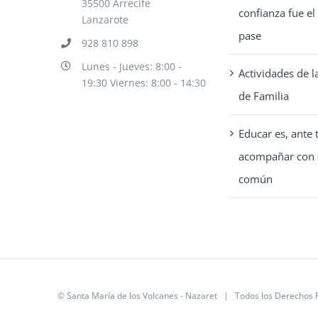
35500 Arrecife
en
confianza fue e
Lanzarote
la
pase
928 810 898
página
Lunes - Jueves: 8:00 -
Actividades de 
de
19:30 Viernes: 8:00 - 14:30
de Familia
producto
Educar es, ante 
acompañar con 
común
©
Santa María de los Volcanes - Nazaret
| Todos los Derechos 