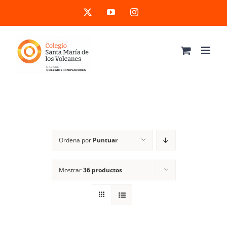
Saltar
X
YouTube
Instagram
al
contenido
Ordena por
Puntuar
Mostrar
36 productos