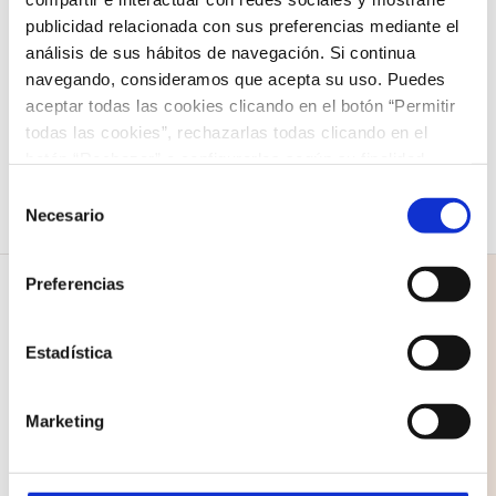
Showman»
publicidad relacionada con sus preferencias mediante el
análisis de sus hábitos de navegación. Si continua
12,00
€
navegando, consideramos que acepta su uso. Puedes
Seleccionar opciones
Detalles
aceptar todas las cookies clicando en el botón “Permitir
Este
todas las cookies”, rechazarlas todas clicando en el
producto
botón “Rechazar” o configurarlas según su finalidad
tiene
clicando en cada uno de los recuadros. En todo caso
Selección
puede saber más acerca de nuestra
política de cookies
.
Necesario
múltiples
de
consentimiento
variantes.
Preferencias
Las
opciones
Estadística
se
COLEGIO NAZARET
pueden
Marketing
C/ Santo Domingo 1
elegir
35500 Arrecife
en
Lanzarote