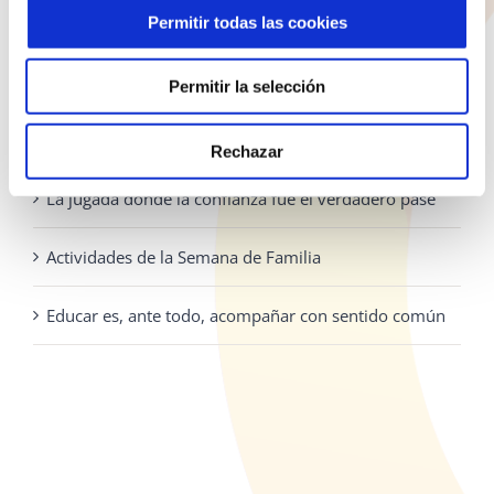
la
928 810 898
Permitir todas las cookies
página
Lunes - Jueves: 8:00 - 19:30 Viernes: 8:00 - 14:30
de
Permitir la selección
producto
ENTRADAS RECIENTES
Rechazar
La jugada donde la confianza fue el verdadero pase
Actividades de la Semana de Familia
Educar es, ante todo, acompañar con sentido común