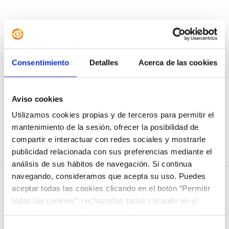
Camiseta «The Greatest
Showman»
Consentimiento
Detalles
Acerca de las cookies
12,00
€
Seleccionar opciones
Detalles
Aviso cookies
Este
Utilizamos cookies propias y de terceros para permitir el
producto
mantenimiento de la sesión, ofrecer la posibilidad de
tiene
compartir e interactuar con redes sociales y mostrarle
múltiples
publicidad relacionada con sus preferencias mediante el
análisis de sus hábitos de navegación. Si continua
variantes.
navegando, consideramos que acepta su uso. Puedes
Las
aceptar todas las cookies clicando en el botón “Permitir
opciones
todas las cookies”, rechazarlas todas clicando en el
botón “Rechazar” o configurarlas según su finalidad
se
COLEGIO NAZARET
clicando en cada uno de los recuadros. En todo caso
Selección