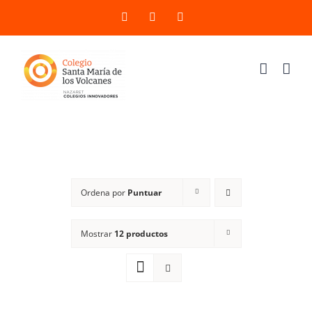
Saltar
X
YouTube
Instagram
al
contenido
Ordena por
Puntuar
Mostrar
12 productos