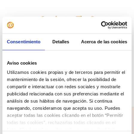
Camiseta «The Greatest
Showman»
12,00
€
Consentimiento
Detalles
Acerca de las cookies
Seleccionar
Detalles
Este
opciones
Aviso cookies
producto
Utilizamos cookies propias y de terceros para permitir el
tiene
mantenimiento de la sesión, ofrecer la posibilidad de
compartir e interactuar con redes sociales y mostrarle
múltiples
publicidad relacionada con sus preferencias mediante el
variantes.
análisis de sus hábitos de navegación. Si continua
Las
navegando, consideramos que acepta su uso. Puedes
aceptar todas las cookies clicando en el botón “Permitir
opciones
todas las cookies”, rechazarlas todas clicando en el
se
botón “Rechazar” o configurarlas según su finalidad