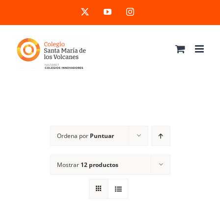
Saltar
X
YouTube
Instagram
al
contenido
Ordena por
Puntuar
Mostrar
12 productos