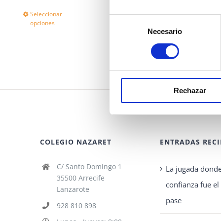
Seleccionar
Detalles
Este
Selección
opciones
Necesario
de
producto
consentimiento
tiene
múltiples
variantes.
Rechazar
Las
opciones
se
COLEGIO NAZARET
ENTRADAS RECI
pueden
elegir
C/ Santo Domingo 1
La jugada donde
en
35500 Arrecife
confianza fue e
Lanzarote
la
pase
928 810 898
página