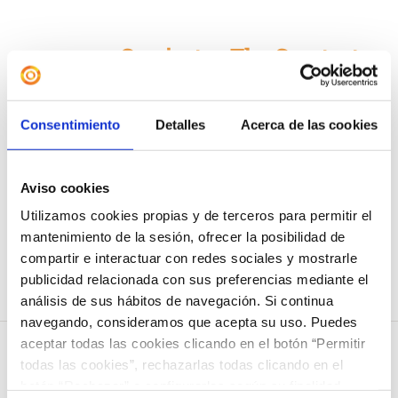
Camiseta «The Greatest
Showman»
12,00
€
Consentimiento
Detalles
Acerca de las cookies
Seleccionar
Detalles
Este
Aviso cookies
opciones
producto
Utilizamos cookies propias y de terceros para permitir el
tiene
mantenimiento de la sesión, ofrecer la posibilidad de
compartir e interactuar con redes sociales y mostrarle
múltiples
publicidad relacionada con sus preferencias mediante el
variantes.
análisis de sus hábitos de navegación. Si continua
Las
navegando, consideramos que acepta su uso. Puedes
aceptar todas las cookies clicando en el botón “Permitir
opciones
todas las cookies”, rechazarlas todas clicando en el
se
botón “Rechazar” o configurarlas según su finalidad