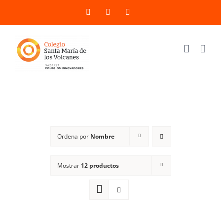
Saltar
X
YouTube
Instagram
al
contenido
Ordena por
Nombre
Mostrar
12 productos