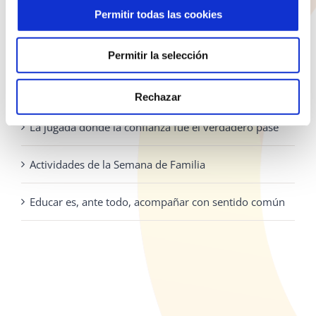
la
928 810 898
Permitir todas las cookies
página
Lunes - Jueves: 8:00 - 19:30 Viernes: 8:00 - 14:30
de
Permitir la selección
producto
ENTRADAS RECIENTES
Rechazar
La jugada donde la confianza fue el verdadero pase
Actividades de la Semana de Familia
Educar es, ante todo, acompañar con sentido común