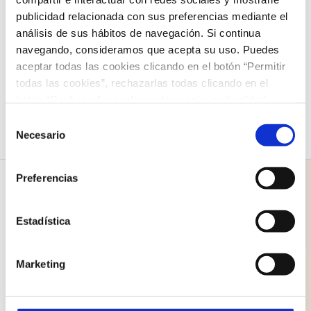
Showman»
publicidad relacionada con sus preferencias mediante el
análisis de sus hábitos de navegación. Si continua
12,00
€
navegando, consideramos que acepta su uso. Puedes
Seleccionar opciones
Detalles
aceptar todas las cookies clicando en el botón “Permitir
Este
todas las cookies”, rechazarlas todas clicando en el
producto
botón “Rechazar” o configurarlas según su finalidad
tiene
clicando en cada uno de los recuadros. En todo caso
Selección
puede saber más acerca de nuestra
política de cookies
.
Necesario
múltiples
de
consentimiento
variantes.
Preferencias
Las
opciones
Estadística
se
COLEGIO NAZARET
pueden
Marketing
C/ Santo Domingo 1
elegir
35500 Arrecife
en
Lanzarote