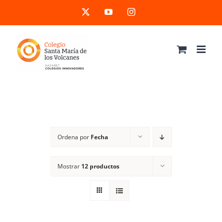
Saltar
X
YouTube
Instagram
al
contenido
Ordena por
Fecha
Mostrar
12 productos