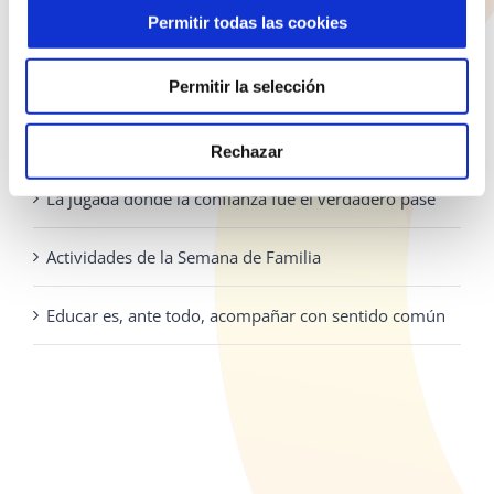
la
928 810 898
Permitir todas las cookies
página
Lunes - Jueves: 8:00 - 19:30 Viernes: 8:00 - 14:30
de
Permitir la selección
producto
ENTRADAS RECIENTES
Rechazar
La jugada donde la confianza fue el verdadero pase
Actividades de la Semana de Familia
Educar es, ante todo, acompañar con sentido común