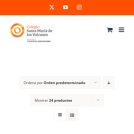
Saltar
X
YouTube
Instagram
al
contenido
Ordena por
Orden predeterminado
Mostrar
24 productos