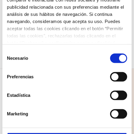
Showman»
publicidad relacionada con sus preferencias mediante el
análisis de sus hábitos de navegación. Si continua
12,00
€
navegando, consideramos que acepta su uso. Puedes
Seleccionar opciones
Detalles
aceptar todas las cookies clicando en el botón “Permitir
Este
todas las cookies”, rechazarlas todas clicando en el
producto
botón “Rechazar” o configurarlas según su finalidad
tiene
clicando en cada uno de los recuadros. En todo caso
Selección
puede saber más acerca de nuestra
política de cookies
.
Necesario
múltiples
de
consentimiento
variantes.
Preferencias
Las
opciones
Estadística
se
COLEGIO NAZARET
pueden
Marketing
C/ Santo Domingo 1
elegir
35500 Arrecife
en
Lanzarote