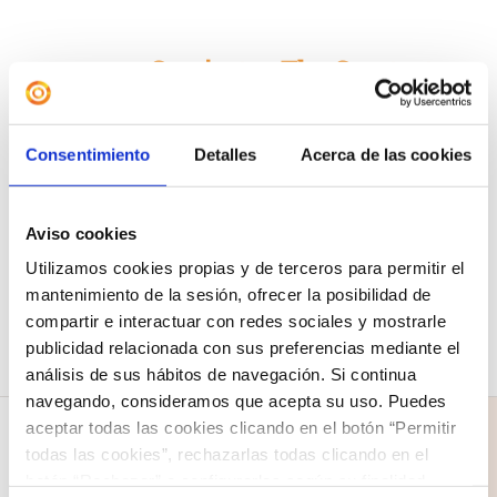
Camiseta «The Greatest
Showman»
12,00
€
Consentimiento
Detalles
Acerca de las cookies
Seleccionar
Detalles
Este
opciones
Aviso cookies
producto
Utilizamos cookies propias y de terceros para permitir el
tiene
mantenimiento de la sesión, ofrecer la posibilidad de
compartir e interactuar con redes sociales y mostrarle
múltiples
publicidad relacionada con sus preferencias mediante el
variantes.
análisis de sus hábitos de navegación. Si continua
Las
navegando, consideramos que acepta su uso. Puedes
aceptar todas las cookies clicando en el botón “Permitir
opciones
todas las cookies”, rechazarlas todas clicando en el
se
botón “Rechazar” o configurarlas según su finalidad