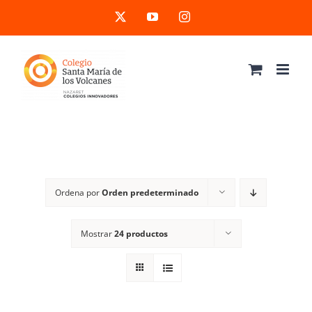
Saltar
X
YouTube
Instagram
al
contenido
Ordena por
Orden predeterminado
Mostrar
24 productos