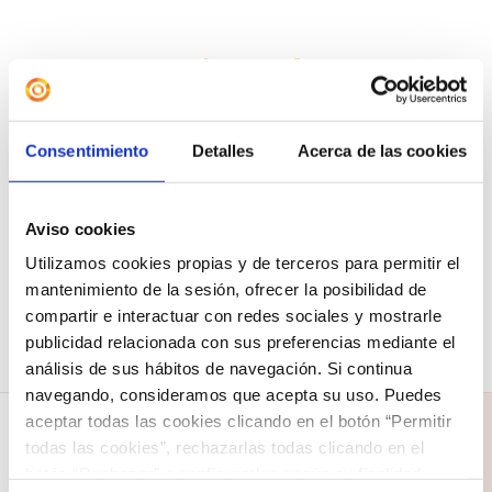
Camiseta «The Greatest
Showman»
12,00
€
Consentimiento
Detalles
Acerca de las cookies
Seleccionar
Detalles
Este
opciones
Aviso cookies
producto
Utilizamos cookies propias y de terceros para permitir el
tiene
mantenimiento de la sesión, ofrecer la posibilidad de
compartir e interactuar con redes sociales y mostrarle
múltiples
publicidad relacionada con sus preferencias mediante el
variantes.
análisis de sus hábitos de navegación. Si continua
Las
navegando, consideramos que acepta su uso. Puedes
aceptar todas las cookies clicando en el botón “Permitir
opciones
todas las cookies”, rechazarlas todas clicando en el
se
botón “Rechazar” o configurarlas según su finalidad