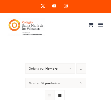
Saltar
X
YouTube
Instagram
al
contenido
Ordena por
Nombre
Mostrar
36 productos