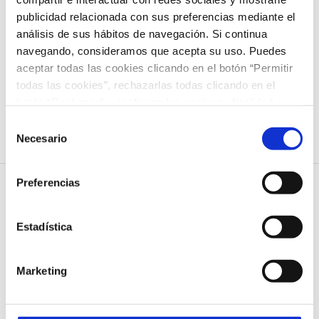
Showman»
publicidad relacionada con sus preferencias mediante el
análisis de sus hábitos de navegación. Si continua
12,00
€
navegando, consideramos que acepta su uso. Puedes
Seleccionar opciones
Detalles
aceptar todas las cookies clicando en el botón “Permitir
Este
todas las cookies”, rechazarlas todas clicando en el
producto
botón “Rechazar” o configurarlas según su finalidad
tiene
clicando en cada uno de los recuadros. En todo caso
Selección
puede saber más acerca de nuestra
política de cookies
.
Necesario
múltiples
de
consentimiento
variantes.
Preferencias
Las
opciones
Estadística
se
COLEGIO NAZARET
pueden
Marketing
C/ Santo Domingo 1
elegir
35500 Arrecife
en
Lanzarote