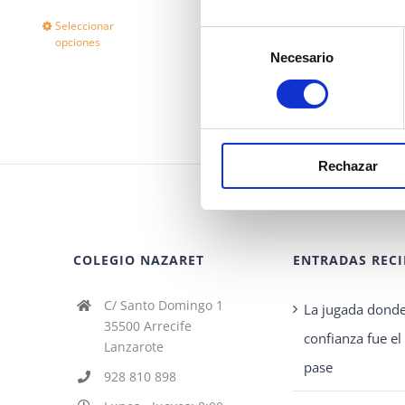
Seleccionar
Detalles
Este
Selección
opciones
Necesario
de
producto
consentimiento
tiene
múltiples
variantes.
Rechazar
Las
opciones
se
COLEGIO NAZARET
ENTRADAS RECI
pueden
elegir
C/ Santo Domingo 1
La jugada donde
en
35500 Arrecife
confianza fue e
Lanzarote
la
pase
928 810 898
página