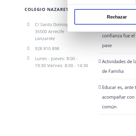
se
COLEGIO NAZARET
ENTRADAS RECI
pueden
Rechazar
elegir
C/ Santo Domingo 1
La jugada donde
en
35500 Arrecife
confianza fue e
Lanzarote
la
pase
928 810 898
página
Lunes - Jueves: 8:00 -
de
Actividades de 
19:30 Viernes: 8:00 - 14:30
producto
de Familia
Educar es, ante 
acompañar con 
común