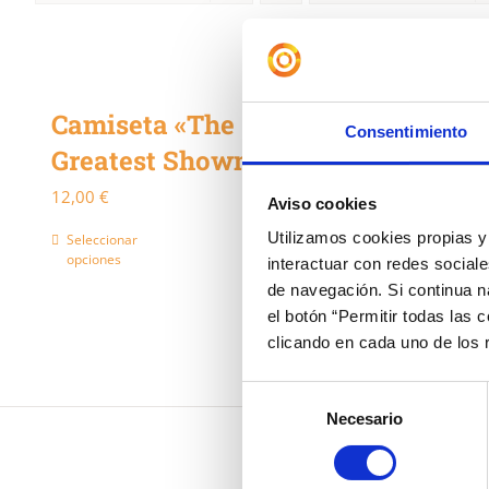
Camiseta «The
Consentimiento
Greatest Showman»
12,00
€
Aviso cookies
Utilizamos cookies propias y 
Seleccionar
Detalles
Este
opciones
interactuar con redes sociale
producto
de navegación. Si continua 
tiene
el botón “Permitir todas las 
clicando en cada uno de los
múltiples
variantes.
Selección
Necesario
de
Las
consentimiento
opciones