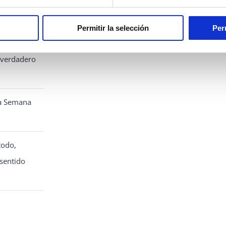
ENTES
Permitir la selección
Per
 la
l verdadero
la Semana
todo,
sentido