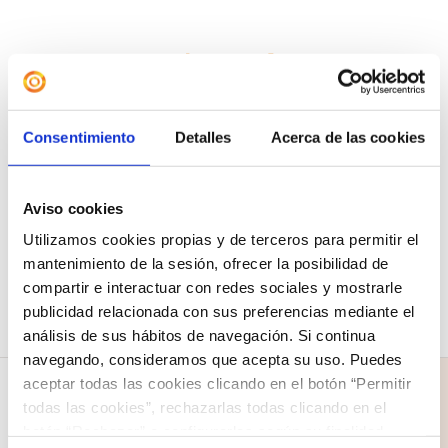
Camiseta «The Greatest
Showman»
12,00
€
Consentimiento
Detalles
Acerca de las cookies
Seleccionar
Detalles
Este
opciones
Aviso cookies
producto
Utilizamos cookies propias y de terceros para permitir el
tiene
mantenimiento de la sesión, ofrecer la posibilidad de
compartir e interactuar con redes sociales y mostrarle
múltiples
publicidad relacionada con sus preferencias mediante el
variantes.
análisis de sus hábitos de navegación. Si continua
Las
navegando, consideramos que acepta su uso. Puedes
aceptar todas las cookies clicando en el botón “Permitir
opciones
todas las cookies”, rechazarlas todas clicando en el
se
botón “Rechazar” o configurarlas según su finalidad