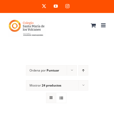
Saltar
X
YouTube
Instagram
al
contenido
Ordena por
Puntuar
Mostrar
24 productos