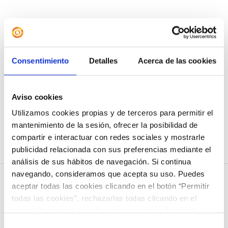
Camiseta «The Greatest
Showman»
Consentimiento
Detalles
Acerca de las cookies
12,00
€
Seleccionar opciones
Detalles
Aviso cookies
Este
Utilizamos cookies propias y de terceros para permitir el
producto
mantenimiento de la sesión, ofrecer la posibilidad de
tiene
compartir e interactuar con redes sociales y mostrarle
múltiples
publicidad relacionada con sus preferencias mediante el
análisis de sus hábitos de navegación. Si continua
variantes.
navegando, consideramos que acepta su uso. Puedes
Las
aceptar todas las cookies clicando en el botón “Permitir
opciones
todas las cookies”, rechazarlas todas clicando en el
botón “Rechazar” o configurarlas según su finalidad
se
COLEGIO NAZARET
clicando en cada uno de los recuadros. En todo caso
Selección