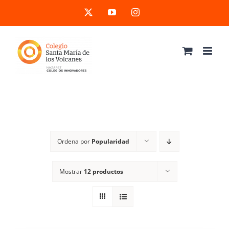
Saltar
X
YouTube
Instagram
al
contenido
Ordena por
Popularidad
Mostrar
12 productos