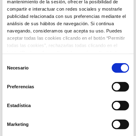
mantenimiento de la sesión, ofrecer la posibilidad de
compartir e interactuar con redes sociales y mostrarle
publicidad relacionada con sus preferencias mediante el
Los alumnos de 2º EP a 4ºESO pueden inscribirse antes
análisis de sus hábitos de navegación. Si continua
del viernes 4 de octubre. ¡Les esperamos!
navegando, consideramos que acepta su uso. Puedes
aceptar todas las cookies clicando en el botón “Permitir
todas las cookies”, rechazarlas todas clicando en el
botón “Rechazar” o configurarlas según su finalidad
clicando en cada uno de los recuadros. En todo caso
Selección
puede saber más acerca de nuestra
política de cookies
.
Necesario
de
consentimiento
Preferencias
Estadística
Marketing