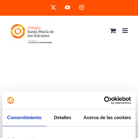
Saltar
X
YouTube
Instagram
al
contenido
Consentimiento
Detalles
Acerca de las cookies