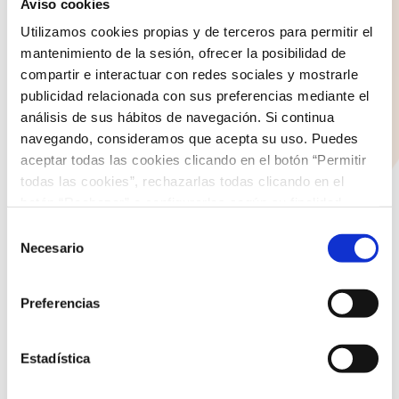
Aviso cookies
Utilizamos cookies propias y de terceros para permitir el
COLEGIO NAZARET
mantenimiento de la sesión, ofrecer la posibilidad de
compartir e interactuar con redes sociales y mostrarle
C/ Santo Domingo 1
publicidad relacionada con sus preferencias mediante el
35500 Arrecife
análisis de sus hábitos de navegación. Si continua
Lanzarote
navegando, consideramos que acepta su uso. Puedes
aceptar todas las cookies clicando en el botón “Permitir
928 810 898
todas las cookies”, rechazarlas todas clicando en el
Lunes - Jueves: 8:00 - 19:30 Viernes: 8:00 - 14:30
botón “Rechazar” o configurarlas según su finalidad
clicando en cada uno de los recuadros. En todo caso
Selección
puede saber más acerca de nuestra
política de cookies
.
Necesario
de
ENTRADAS RECIENTES
consentimiento
Preferencias
La jugada donde la confianza fue el verdadero pase
Actividades de la Semana de Familia
Estadística