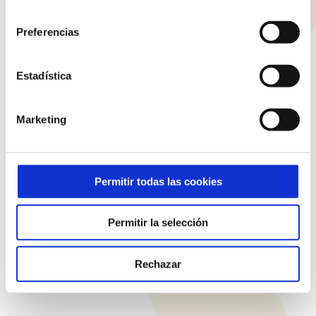
Lanzarote
consentimiento
928 810 898
Preferencias
Lunes - Jueves: 8:00 - 19:30 Viernes: 8:00 - 14:30
Estadística
ENTRADAS RECIENTES
Marketing
La jugada donde la confianza fue el verdadero pase
Permitir todas las cookies
Actividades de la Semana de Familia
Educar es, ante todo, acompañar con sentido común
Permitir la selección
Rechazar