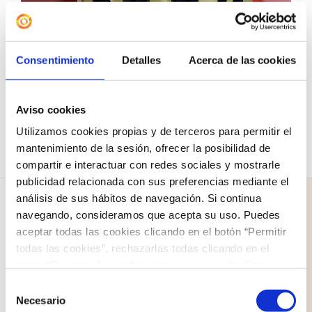
Consentimiento
Detalles
Acerca de las cookies
Aviso cookies
Utilizamos cookies propias y de terceros para permitir el
mantenimiento de la sesión, ofrecer la posibilidad de
compartir e interactuar con redes sociales y mostrarle
publicidad relacionada con sus preferencias mediante el
análisis de sus hábitos de navegación. Si continua
navegando, consideramos que acepta su uso. Puedes
aceptar todas las cookies clicando en el botón “Permitir
todas las cookies”, rechazarlas todas clicando en el
COLEGIO NAZARET
botón “Rechazar” o configurarlas según su finalidad
clicando en cada uno de los recuadros. En todo caso
C/ Santo Domingo 1
Selección
puede saber más acerca de nuestra
política de cookies
.
Necesario
35500 Arrecife
de