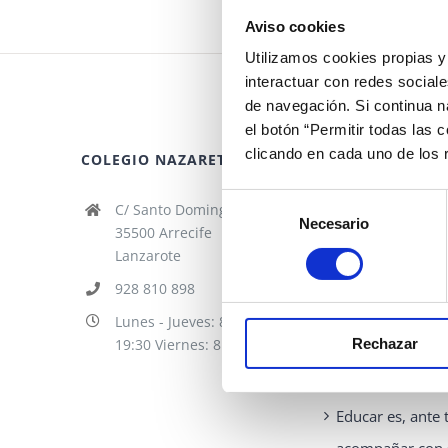
Aviso cookies
Utilizamos cookies propias y 
interactuar con redes sociale
de navegación. Si continua 
el botón “Permitir todas las 
clicando en cada uno de los
COLEGIO NAZARET
ENTRADAS RECI
Selección
C/ Santo Domingo 1
La jugada donde
Necesario
de
35500 Arrecife
confianza fue e
consentimiento
Lanzarote
pase
928 810 898
Lunes - Jueves: 8:00 -
Actividades de 
19:30 Viernes: 8:00 - 14:30
Rechazar
de Familia
Educar es, ante 