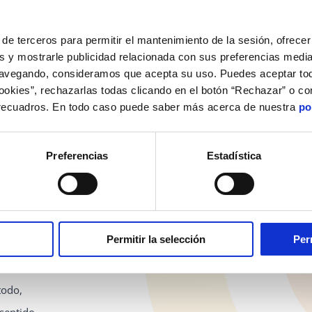
de terceros para permitir el mantenimiento de la sesión, ofrecer 
s y mostrarle publicidad relacionada con sus preferencias media
navegando, consideramos que acepta su uso. Puedes aceptar tod
cookies”, rechazarlas todas clicando en el botón “Rechazar” o co
 recuadros. En todo caso puede saber más acerca de nuestra
po
ENTES
 la
Preferencias
Estadística
l verdadero
la Semana
Permitir la selección
Per
todo,