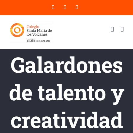
Saltar
X
YouTube
Instagram
al
contenido
Galardones
de talento y
creatividad