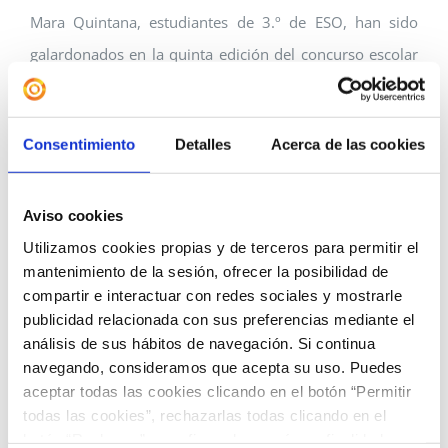
Mara Quintana, estudiantes de 3.º de ESO, han sido
galardonados en la quinta edición del concurso escolar
regional «¿Qué es el REF para ti?». Esta iniciativa
educativa tiene como objetivo acercar el Régimen
Consentimiento
Detalles
Acerca de las cookies
Económico y Fiscal de Canarias (REF) al alumnado
mediante la creatividad y la reflexión. ¡Felicidades a
ambos por su destacada participación y por representar
Aviso cookies
tan bien a nuestro centro!
Utilizamos cookies propias y de terceros para permitir el
mantenimiento de la sesión, ofrecer la posibilidad de
compartir e interactuar con redes sociales y mostrarle
Además, extendemos nuestras felicitaciones a Hugo
publicidad relacionada con sus preferencias mediante el
Acuña, quien ha recibido un galardón en el 25.º Festival
análisis de sus hábitos de navegación. Si continua
Internacional de Cine de Lanzarote, una plataforma de
navegando, consideramos que acepta su uso. Puedes
aceptar todas las cookies clicando en el botón “Permitir
gran prestigio que reconoce el talento audiovisual a
todas las cookies”, rechazarlas todas clicando en el
nivel nacional e internacional. ¡Un logro que merece
botón “Rechazar” o configurarlas según su finalidad