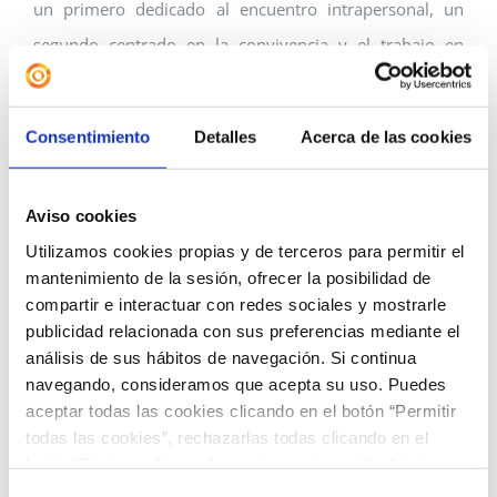
un primero dedicado al encuentro intrapersonal, un
segundo centrado en la convivencia y el trabajo en
equipo, y un tercero orientado a la relación con Dios y
la interioridad espiritual.
Consentimiento
Detalles
Acerca de las cookies
Entre las actividades más destacadas, cada alumno
diseñó su “pasaporte de tripulación”, construyó su
Aviso cookies
“brújula interior” y elaboró un “plan de vuelo personal”,
Utilizamos cookies propias y de terceros para permitir el
mantenimiento de la sesión, ofrecer la posibilidad de
símbolos de su compromiso y del rumbo que desean
compartir e interactuar con redes sociales y mostrarle
seguir a lo largo de este curso. Estas herramientas,
publicidad relacionada con sus preferencias mediante el
además de fomentar la reflexión, ayudaron a los
análisis de sus hábitos de navegación. Si continua
navegando, consideramos que acepta su uso. Puedes
alumnos a identificar sus objetivos, talentos y
aceptar todas las cookies clicando en el botón “Permitir
responsabilidades dentro de la comunidad escolar.
todas las cookies”, rechazarlas todas clicando en el
botón “Rechazar” o configurarlas según su finalidad
La jornada resultó ser, sin duda, una experiencia
clicando en cada uno de los recuadros. En todo caso