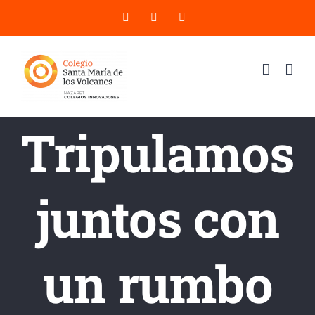
Saltar
X
YouTube
Instagram
al
contenido
Tripulamos
juntos con
un rumbo