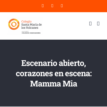
Saltar
X
YouTube
Instagram
al
contenido
Escenario abierto,
corazones en escena:
Mamma Mia