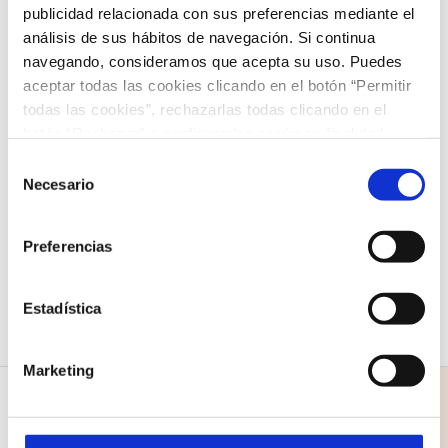
publicidad relacionada con sus preferencias mediante el
grandes musicales, comparten esfuerzo, ilusión y
análisis de sus hábitos de navegación. Si continua
responsabilidad, y viven momentos únicos que
navegando, consideramos que acepta su uso. Puedes
refuerzan su crecimiento personal y artístico.
aceptar todas las cookies clicando en el botón “Permitir
todas las cookies”, rechazarlas todas clicando en el
botón “Rechazar” o configurarlas según su finalidad
¡Prepárense para emocionarse y disfrutar de un
clicando en cada uno de los recuadros. En todo caso
Selección
espectáculo lleno de alegría, talento y magia!
puede saber más acerca de nuestra
política de cookies
.
Necesario
de
consentimiento
Preferencias
Estadística
Marketing