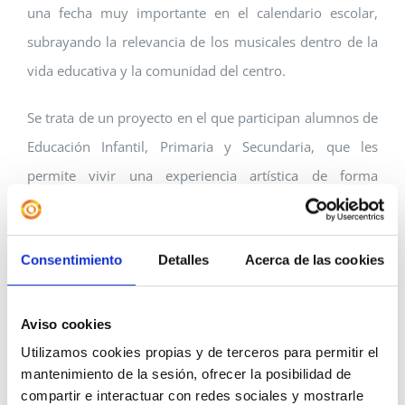
una fecha muy importante en el calendario escolar,
subrayando la relevancia de los musicales dentro de la
vida educativa y la comunidad del centro.
Se trata de un proyecto en el que participan alumnos de
Educación Infantil, Primaria y Secundaria, que les
permite vivir una experiencia artística de forma
plenamente integrada. A través del proceso creativo, el
alumnado desarrolla un sinfín de competencias e
Consentimiento
Detalles
Acerca de las cookies
inteligencias: el sentido de pertenencia a un grupo, la
interpretación, la participación en el cuerpo de baile, la
expresión creativa y el trabajo en equipo.
Aviso cookies
Utilizamos cookies propias y de terceros para permitir el
Actuando como protagonistas o formando parte del
mantenimiento de la sesión, ofrecer la posibilidad de
grupo, los alumnos se familiarizan con el mundo de los
compartir e interactuar con redes sociales y mostrarle