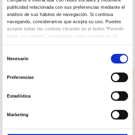
Showman»
publicidad relacionada con sus preferencias mediante el
análisis de sus hábitos de navegación. Si continua
12,00
€
navegando, consideramos que acepta su uso. Puedes
Seleccionar opciones
Detalles
aceptar todas las cookies clicando en el botón “Permitir
Este
todas las cookies”, rechazarlas todas clicando en el
producto
botón “Rechazar” o configurarlas según su finalidad
tiene
clicando en cada uno de los recuadros. En todo caso
Selección
puede saber más acerca de nuestra
política de cookies
.
Necesario
múltiples
de
consentimiento
variantes.
Preferencias
Las
opciones
Estadística
se
COLEGIO NAZARET
pueden
Marketing
C/ Santo Domingo 1
elegir
35500 Arrecife
en
Lanzarote