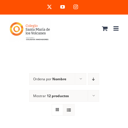
Saltar
X
YouTube
Instagram
al
contenido
Ordena por
Nombre
Mostrar
12 productos