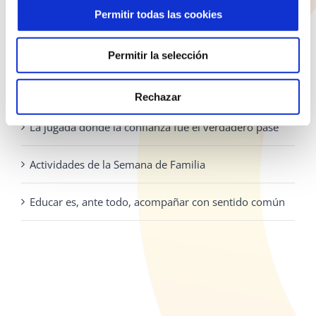
la
928 810 898
Permitir todas las cookies
página
Lunes - Jueves: 8:00 - 19:30 Viernes: 8:00 - 14:30
de
Permitir la selección
producto
ENTRADAS RECIENTES
Rechazar
La jugada donde la confianza fue el verdadero pase
Actividades de la Semana de Familia
Educar es, ante todo, acompañar con sentido común