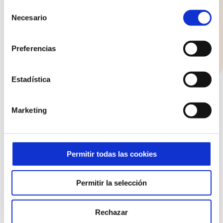
pueden
clicando en cada uno de los recuadros. En todo caso
COLEGIO NAZARET
Selección
puede saber más acerca de nuestra
política de cookies
.
elegir
Necesario
de
consentimiento
C/ Santo Domingo 1
en
35500 Arrecife
Preferencias
la
Lanzarote
página
928 810 898
Estadística
de
Lunes - Jueves: 8:00 - 19:30 Viernes: 8:00 - 14:30
producto
Marketing
ENTRADAS RECIENTES
La jugada donde la confianza fue el verdadero pase
Permitir todas las cookies
Actividades de la Semana de Familia
Permitir la selección
Educar es, ante todo, acompañar con sentido común
Rechazar