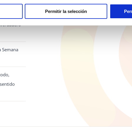
Permitir la selección
Per
 la
l verdadero
la Semana
todo,
sentido