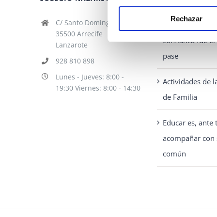
pueden
elegir
Rechazar
C/ Santo Domingo 1
La jugada donde
en
35500 Arrecife
confianza fue e
Lanzarote
la
pase
928 810 898
página
Lunes - Jueves: 8:00 -
de
Actividades de 
19:30 Viernes: 8:00 - 14:30
producto
de Familia
Educar es, ante 
acompañar con 
común