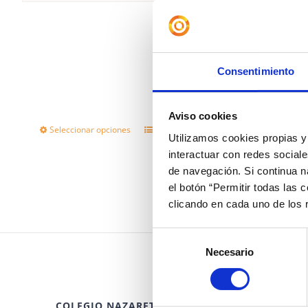
Camis
Consentimiento
12,00
€
Aviso cookies
Seleccionar opciones
Detalles
Este
Utilizamos cookies propias y 
interactuar con redes sociale
producto
de navegación. Si continua 
tiene
el botón “Permitir todas las 
múltiples
clicando en cada uno de los
variantes.
Selección
Las
Necesario
de
opciones
consentimiento
se
COLEGIO NAZARET
ENTRADAS RECI