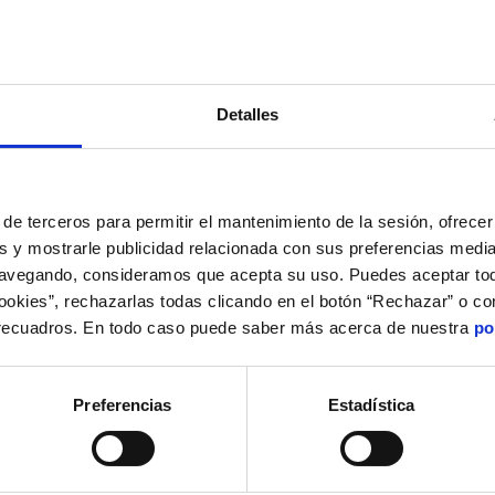
eta «The Greatest Showman»
Detalles
de terceros para permitir el mantenimiento de la sesión, ofrecer 
s y mostrarle publicidad relacionada con sus preferencias media
navegando, consideramos que acepta su uso. Puedes aceptar tod
cookies”, rechazarlas todas clicando en el botón “Rechazar” o co
 recuadros. En todo caso puede saber más acerca de nuestra
po
Preferencias
Estadística
ENTES