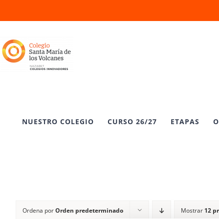
Saltar
al
contenido
NUESTRO COLEGIO
CURSO 26/27
ETAPAS
O
Ordena por
Orden predeterminado
Mostrar
12 p