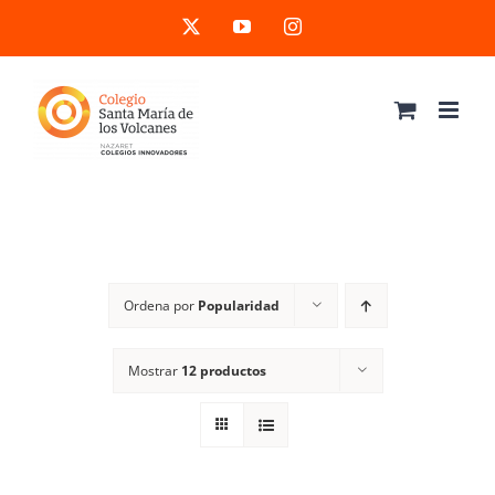
Saltar
X
YouTube
Instagram
al
contenido
Ordena por
Popularidad
Mostrar
12 productos