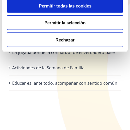
la
928 810 898
Permitir todas las cookies
página
Lunes - Jueves: 8:00 - 19:30 Viernes: 8:00 - 14:30
de
Permitir la selección
producto
ENTRADAS RECIENTES
Rechazar
La jugada donde la confianza fue el verdadero pase
Actividades de la Semana de Familia
Educar es, ante todo, acompañar con sentido común