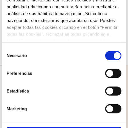
Showman»
publicidad relacionada con sus preferencias mediante el
análisis de sus hábitos de navegación. Si continua
12,00
€
navegando, consideramos que acepta su uso. Puedes
Seleccionar opciones
Detalles
aceptar todas las cookies clicando en el botón “Permitir
Este
todas las cookies”, rechazarlas todas clicando en el
producto
botón “Rechazar” o configurarlas según su finalidad
tiene
clicando en cada uno de los recuadros. En todo caso
Selección
puede saber más acerca de nuestra
política de cookies
.
Necesario
múltiples
de
consentimiento
variantes.
Preferencias
Las
opciones
Estadística
se
COLEGIO NAZARET
pueden
Marketing
C/ Santo Domingo 1
elegir
35500 Arrecife
en
Lanzarote