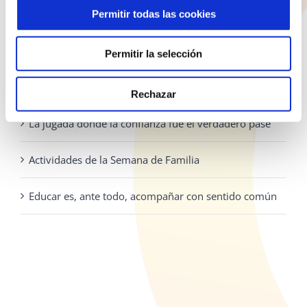
la
928 810 898
Permitir todas las cookies
página
Lunes - Jueves: 8:00 - 19:30 Viernes: 8:00 - 14:30
de
Permitir la selección
producto
ENTRADAS RECIENTES
Rechazar
La jugada donde la confianza fue el verdadero pase
Actividades de la Semana de Familia
Educar es, ante todo, acompañar con sentido común