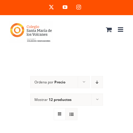
Saltar
X
YouTube
Instagram
al
contenido
Ordena por
Precio
Mostrar
12 productos