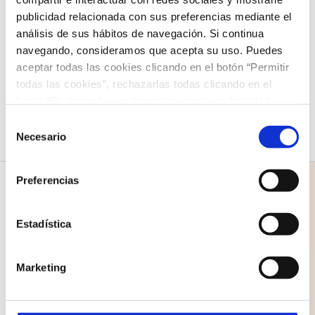
Showman»
publicidad relacionada con sus preferencias mediante el
análisis de sus hábitos de navegación. Si continua
12,00
€
navegando, consideramos que acepta su uso. Puedes
Seleccionar opciones
Detalles
aceptar todas las cookies clicando en el botón “Permitir
Este
todas las cookies”, rechazarlas todas clicando en el
producto
botón “Rechazar” o configurarlas según su finalidad
tiene
clicando en cada uno de los recuadros. En todo caso
Selección
puede saber más acerca de nuestra
política de cookies
.
Necesario
múltiples
de
consentimiento
variantes.
Preferencias
Las
opciones
Estadística
se
COLEGIO NAZARET
pueden
Marketing
C/ Santo Domingo 1
elegir
35500 Arrecife
en
Lanzarote